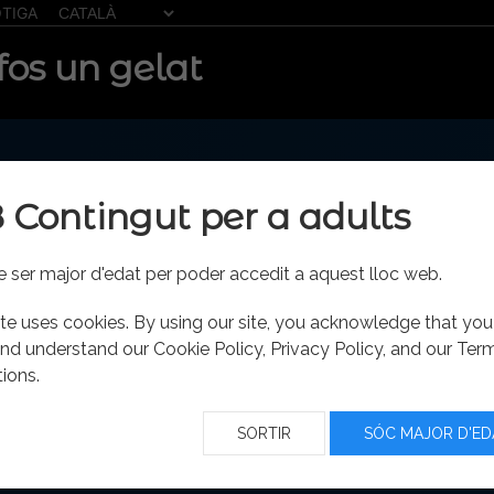
TIGA
fos un gelat
8 Contingut per a adults
 ser major d'edat per poder accedit a aquest lloc web.
ite uses cookies. By using our site, you acknowledge that yo
nd understand our Cookie Policy, Privacy Policy, and our Ter
ions.
SORTIR
SÓC MAJOR D'ED