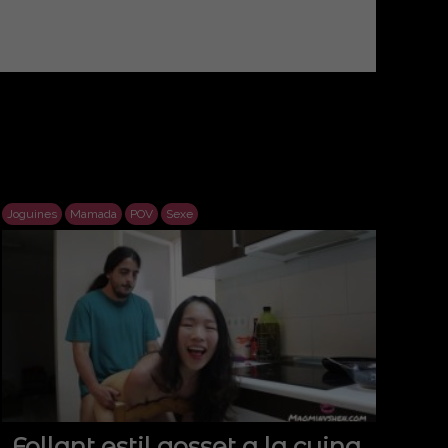
Joguines
Mamada
POV
Sexe
Follant estil gosset a la cuina,