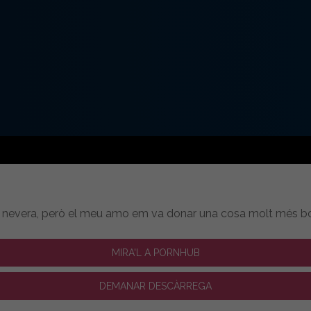
 nevera, però el meu amo em va donar una cosa molt més bona
MIRA'L A PORNHUB
DEMANAR DESCÀRREGA