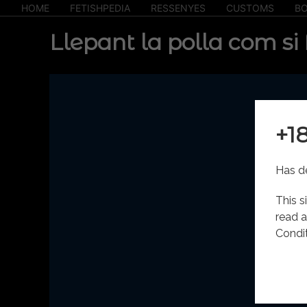
HOME
FETISHPEDIA
RESSENYES
CUSTOMS
BO
Llepant la polla com si 
+1
Has de
This s
read a
Condit