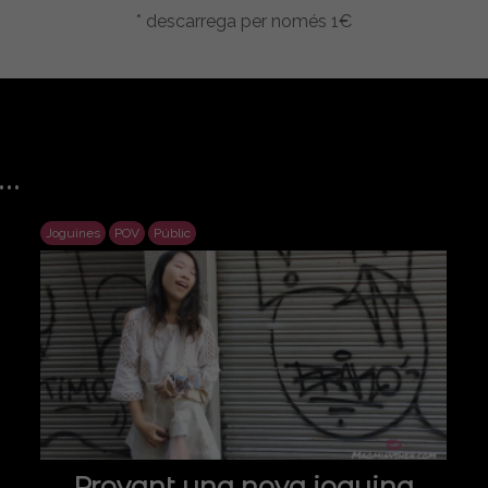
* descarrega per només 1€
..
Joguines
POV
Públic
Provant una nova joguina