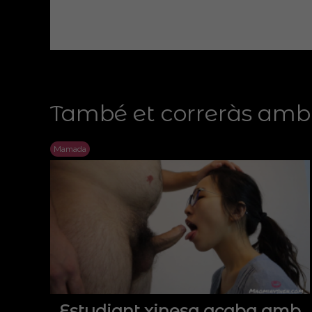
També et correràs amb.
Mamada
Estudiant xinesa acaba amb