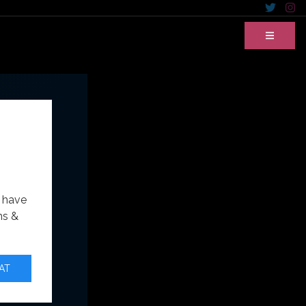
u have
ms &
AT