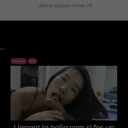
* descarrega per només 1€
..
Mamada
POV
Llepant la polla com si fos un