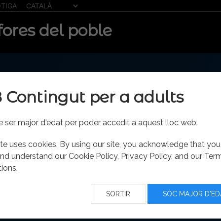
TIGA
ores del poble
8 Contingut per a adults
 ser major d'edat per poder accedit a aquest lloc web.
ite uses cookies. By using our site, you acknowledge that yo
nd understand our Cookie Policy, Privacy Policy, and our Ter
ions.
SORTIR
SÓC MAJOR D'ED