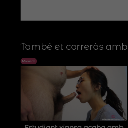
També et correràs amb.
Mamada
Estudiant xinesa acaba amb