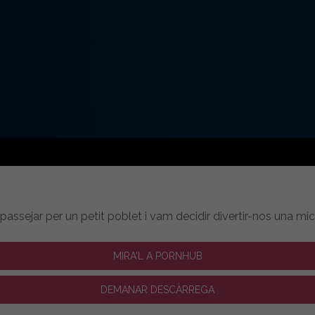
assejar per un petit poblet i vam decidir divertir-nos una mica 
MIRA'L A PORNHUB
DEMANAR DESCÀRREGA