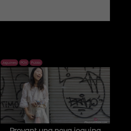
Joguines
POV
Públic
Provant una nova joguina