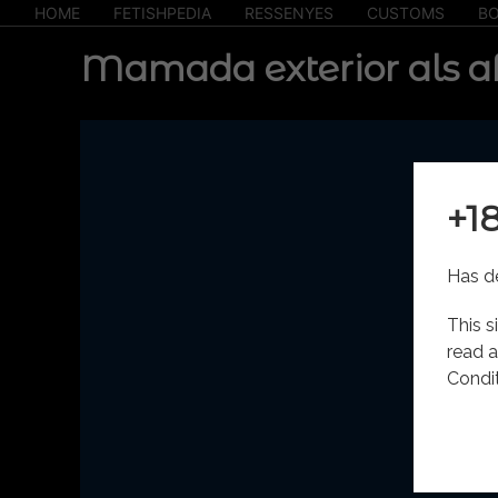
HOME
FETISHPEDIA
RESSENYES
CUSTOMS
BO
Mamada exterior als af
+1
Has de
This s
read a
Condit