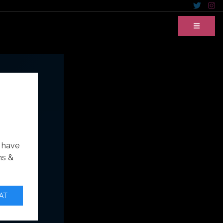
u have
ms &
AT